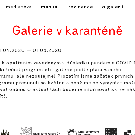
mediatéka
manuál
rezidence
o galerii
Galerie v karanténě
1.04.2020 — 01.05.2020
 k opatřením zavedeným v důsledku pandemie COVID-1
kutečnit program etc. galerie podle plánovaného
ramu, ale nezoufejme! Prozatím jsme začátek prvních
gramu přesunuli na květen a snažíme se vymyslet možn
zovat online. O aktualitách budeme informovat skrze ná
ítě.