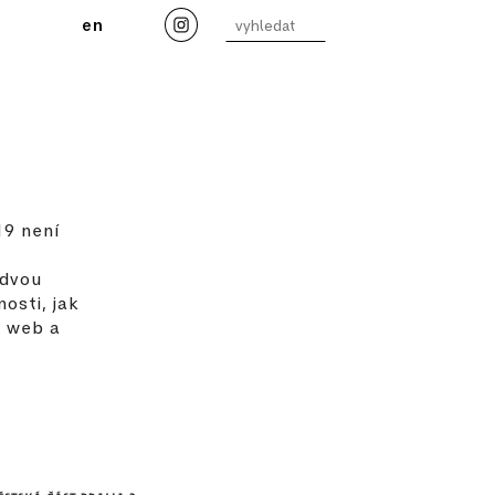
en
9 není
 dvou
osti, jak
š web a