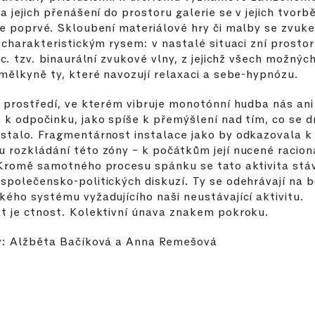
a jejich přenášení do prostoru galerie se v jejich tvorb
e poprvé. Skloubení materiálové hry či malby se zvuke
 charakteristickým rysem: v nastalé situaci zní prosto
tc. tzv. binaurální zvukové vlny, z jejichž všech možnýc
mělkyně ty, které navozují relaxaci a sebe-hypnózu.
 prostředí, ve kterém vibruje monotónní hudba nás ani
k odpočinku, jako spíše k přemýšlení nad tím, co se d
talo. Fragmentárnost instalace jako by odkazovala k
rozkládání této zóny – k počátkům její nucené racion
Kromě samotného procesu spánku se tato aktivita stá
polečensko-politických diskuzí. Ty se odehrávají na bo
ého systému vyžadujícího naši neustávající aktivitu.
 je ctnost. Kolektivní únava znakem pokroku.
y: Alžběta Bačíková a Anna Remešová