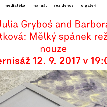
mediatéka
manuál
rezidence
o galerii
Julia Gryboś and Barbor
tková: Mělký spánek re
nouze
rnisáž 12. 9. 2017 v 19