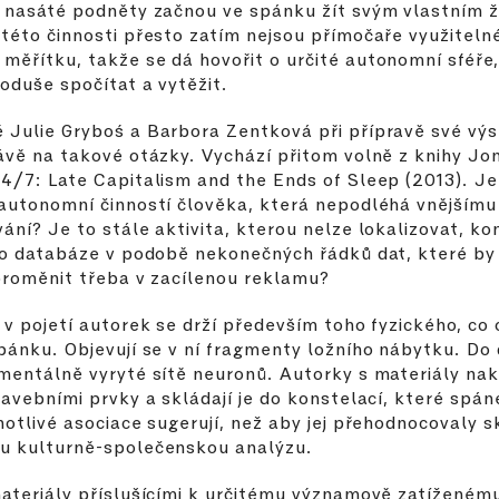
 nasáté podněty začnou ve spánku žít svým vlastním 
této činnosti přesto zatím nejsou přímočaře využiteln
ěřítku, takže se dá hovořit o určité autonomní sféře,
oduše spočítat a vytěžit.
Julie Gryboś a Barbora Zentková při přípravě své vý
ávě na takové otázky. Vychází přitom volně z knihy J
4/7: Late Capitalism and the Ends of Sleep (2013). J
autonomní činností člověka, která nepodléhá vnějšímu
ání? Je to stále aktivita, kterou nelze lokalizovat, ko
do databáze v podobě nekonečných řádků dat, které by
proměnit třeba v zacílenou reklamu?
 v pojetí autorek se drží především toho fyzického, co
pánku. Objevují se v ní fragmenty ložního nábytku. Do
mentálně vyryté sítě neuronů. Autorky s materiály nak
tavebními prvky a skládají je do konstelací, které spán
notlivé asociace sugerují, než aby jej přehodnocovaly s
u kulturně-společenskou analýzu.
ateriály příslušícími k určitému významově zatíženému