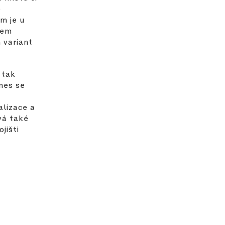
ě
m je u
rem
h variant
 tak
nes se
alizace a
vá také
jišti