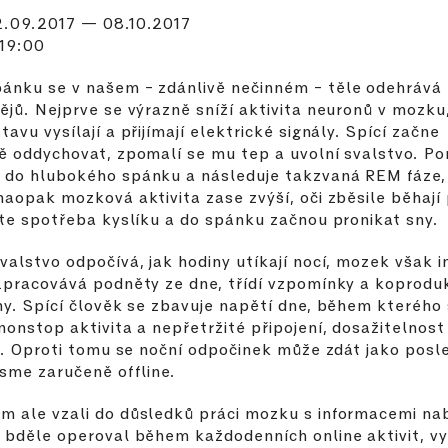
2.09.2017 — 08.10.2017
 19:00
ánku se v našem – zdánlivě nečinném – těle odehrává
ějů. Nejprve se výrazně sníží aktivita neuronů v mozku
tavu vysílají a přijímají elektrické signály. Spící začne
ě oddychovat, zpomalí se mu tep a uvolní svalstvo. P
 do hlubokého spánku a následuje takzvaná REM fáze
naopak mozková aktivita zase zvýší, oči zběsile běhají
ste spotřeba kyslíku a do spánku začnou pronikat sny.
valstvo odpočívá, jak hodiny utíkají nocí, mozek však i
Zpracovává podněty ze dne, třídí vzpomínky a koprodu
ny. Spící člověk se zbavuje napětí dne, během kterého
nonstop aktivita a nepřetržité připojení, dosažitelnost
ta. Oproti tomu se noční odpočinek může zdát jako posle
jsme zaručeně offline.
 ale vzali do důsledků práci mozku s informacemi na
 bděle operoval během každodenních online aktivit, vy