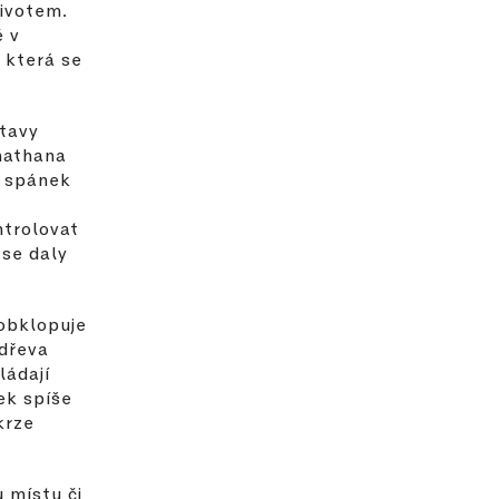
životem.
é v
 která se
stavy
onathana
e spánek
ntrolovat
 se daly
 obklopuje
 dřeva
ládají
ek spíše
krze
 místu či