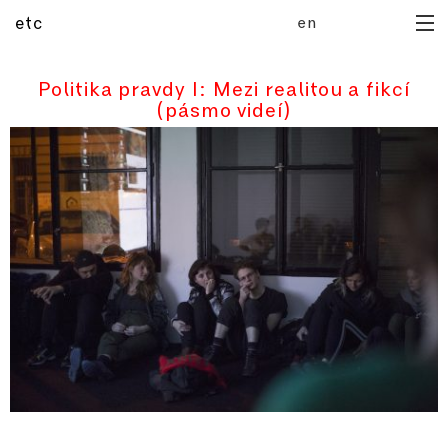
en
etc
domů
archiv
Politika pravdy I: Mezi realitou a fikcí
(pásmo videí)
připravujeme
publikace
mediatéka
manuál
rezidence
o galerii