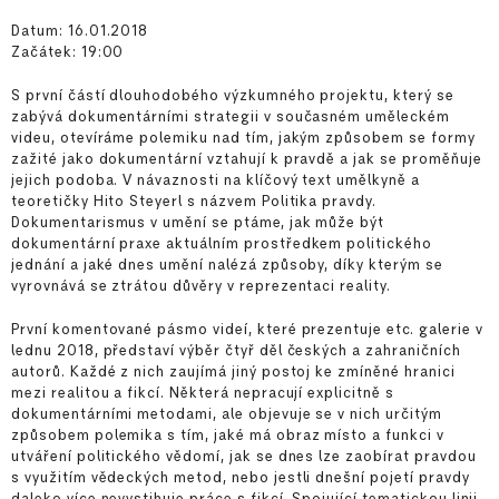
Datum: 16.01.2018
Začátek: 19:00
S první částí dlouhodobého výzkumného projektu, který se
zabývá dokumentárními strategii v současném uměleckém
videu, otevíráme polemiku nad tím, jakým způsobem se formy
zažité jako dokumentární vztahují k pravdě a jak se proměňuje
jejich podoba. V návaznosti na klíčový text umělkyně a
teoretičky Hito Steyerl s názvem Politika pravdy.
Dokumentarismus v umění se ptáme, jak může být
dokumentární praxe aktuálním prostředkem politického
jednání a jaké dnes umění nalézá způsoby, díky kterým se
vyrovnává se ztrátou důvěry v reprezentaci reality.
První komentované pásmo videí, které prezentuje etc. galerie v
lednu 2018, představí výběr čtyř děl českých a zahraničních
autorů. Každé z nich zaujímá jiný postoj ke zmíněné hranici
mezi realitou a fikcí. Některá nepracují explicitně s
dokumentárními metodami, ale objevuje se v nich určitým
způsobem polemika s tím, jaké má obraz místo a funkci v
utváření politického vědomí, jak se dnes lze zaobírat pravdou
s využitím vědeckých metod, nebo jestli dnešní pojetí pravdy
daleko více nevystihuje práce s fikcí. Spojující tematickou linii