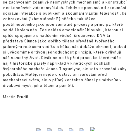
se zachycením zdánlivě nesmyslných mechanismů a konstrukcí
v nekonečných videosmyčkách. Tehdy se posunul od zkoumání
sociální interakce s publikem a zkoumání vlastní tělesnosti, ke
zobrazování (“zhmotňování”) něčeho tak těžce
postihnutelného jako jsou samotné procesy a principy, které
se dějí kolem nás. Zde nalézá emocionální hloubku, kterou si
spíše spojujeme s nadšením vědců: šroubovice DNA či
představa Slunce jako obřího tělesa převážně tvořeného
jadernými reakcemi vodíku a hélia, nás dokáže ohromit, pokud
si uvědomíme drtivou jednoduchost principů, které ovlivňují
náš samotný život. Divák se ocitá před prací, ke které může
najít historické parely například v kinetických sochách
švýcarského sochaře Jeana Tinguelyho, ale toto srovnání záhy
pokulhává: Matějovi nejde o oslavu ani varování před
mechanizací světa, ale o přímý kontakt s čímsi primitivním v
divákově mysli, jeho tělem a pamětí.
Martin Prudil