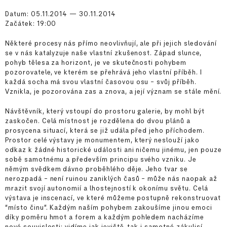
Datum: 05.11.2014 — 30.11.2014
Začátek: 19:00
Některé procesy nás přímo neovlivňují, ale při jejich sledování
se v nás katalyzuje naše vlastní zkušenost. Západ slunce,
pohyb tělesa za horizont, je ve skutečnosti pohybem
pozorovatele, ve kterém se přehrává jeho vlastní příběh. I
každá socha má svou vlastní časovou osu – svůj příběh.
Vznikla, je pozorována zas a znova, a její význam se stále mění.
Návštěvník, který vstoupí do prostoru galerie, by mohl být
zaskočen. Celá místnost je rozdělena do dvou plánů a
prosycena situací, která se již udála před jeho příchodem.
Prostor celé výstavy je monumentem, který neslouží jako
odkaz k žádné historické události ani ničemu jinému, jen pouze
sobě samotnému a především principu svého vzniku. Je
němým svědkem dávno proběhlého děje. Jeho tvar se
nerozpadá – není ruinou zaniklých časů – může nás naopak až
mrazit svojí autonomií a lhostejností k okonímu světu. Celá
výstava je inscenací, ve které můžeme postupně rekonstruovat
“místo činu”. Každým naším pohybem zakoušíme jinou emoci
díky poměru hmot a forem a každým pohledem nacházíme
nové souvislosti: vidíme jak jeviště, tak i samotné zákulisí