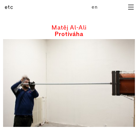
en
etc
domů
archiv
Matěj Al-Ali
Protiváha
připravujeme
publikace
mediatéka
manuál
rezidence
o galerii