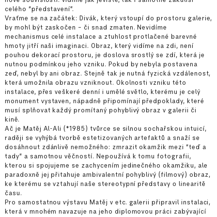
celého “představení”.
Vraťme se na začátek: Divák, který vstoupí do prostoru galerie,
by mohl být zaskočen – či snad zmaten. Nevidíme
mechanismus celé instalace a ztuhlost protlačené barevné
hmoty jitří naši imaginaci. Obraz, který vidíme na zdi, není
pouhou dekorací prostoru, je doslova srostlý se zdí, která je
nutnou podmínkou jeho vzniku. Pokud by nebyla postavena
zeď, nebyl by ani obraz. Stejně tak je nutná fyzická vzdálenost,
která umožnila obrazu vzniknout. Okolnosti vzniku této
instalace, přes veškeré denní i umělé světlo, kterému je celý
monument vystaven, nápadně připomínají předpoklady, které
musí splňovat každý promítaný pohyblivý obraz v galerii či
kině.
Ač je Matěj Al-Ali (*1985) tvůrce se silnou sochařskou intuicí,
raději se vyhýbá tvorbě estetizovaných artefaktů a snaží se
dosáhnout zdánlivě nemožného: zmrazit okamžik mezi “teď a
tady” a samotnou věčností. Nepoužívá k tomu fotografii,
kterou si spojujeme se zachycením jedinečného okamžiku, ale
paradoxně jej přitahuje ambivalentní pohyblivý (filmový) obraz,
ke kterému se vztahují naše stereotypní představy o linearitě
času.
Pro samostatnou výstavu Matěj v etc. galerii připravil instalaci,
která v mnohém navazuje na jeho diplomovou práci zabývající